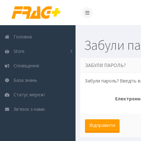
Головна
Забули п
Store
ЗАБУЛИ ПАРОЛЬ?
Сповіщення
База знань
Забули пароль? Введіть в
Статус мережі
Електронн
Зв'язок з нами